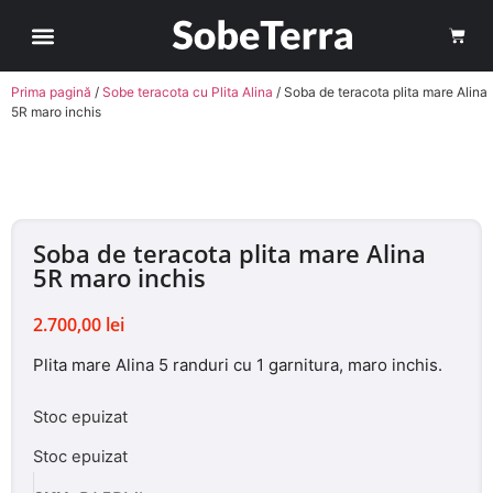
Sobe Teracota
Cum comand?
Avantaje Soba Teracota pe Roti
Contul meu
Prima pagină
/
Sobe teracota cu Plita Alina
/ Soba de teracota plita mare Alina
5R maro inchis
Soba de teracota plita mare Alina
5R maro inchis
2.700,00
lei
Plita mare Alina 5 randuri cu 1 garnitura, maro inchis.
Stoc epuizat
Stoc epuizat