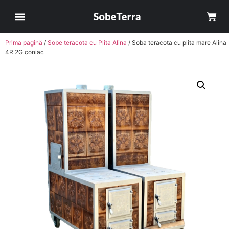
Prima pagină
/
Sobe teracota cu Plita Alina
/ Soba teracota cu plita mare Alina
4R 2G coniac