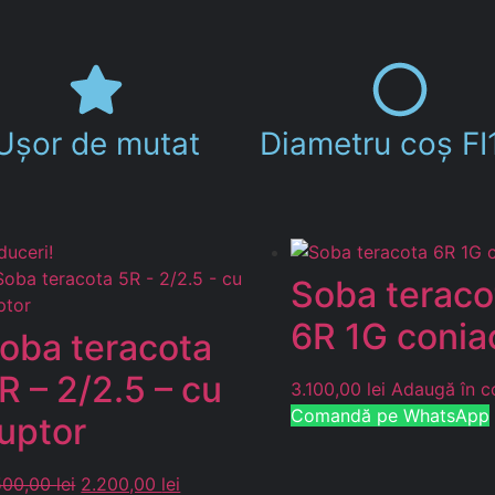
Ușor de mutat
Diametru coș FI
duceri!
Soba teraco
6R 1G conia
oba teracota
R – 2/2.5 – cu
3.100,00
lei
Adaugă în c
Comandă pe WhatsApp
uptor
500,00
lei
2.200,00
lei