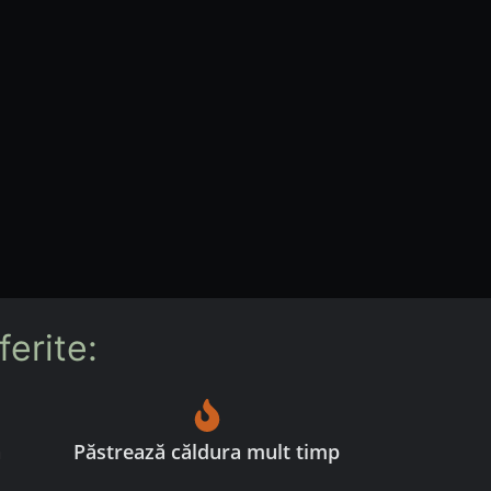
STOC LIMITAT
erite:
ă
Păstrează căldura mult timp