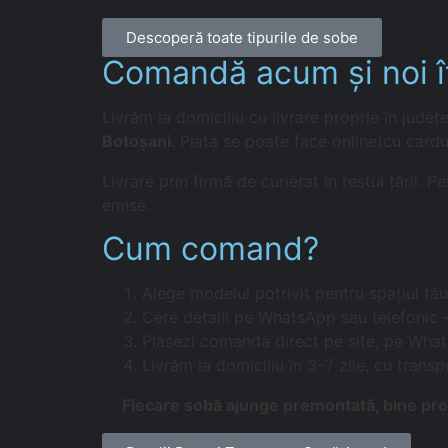
Descoperă toate tipurile de sobe
Comandă acum și noi îț
Livrăm la domiciliu cu livrare proprie în județ
Botoșani
. Plata se poate face online(cu cardu
Livrare prin firmă de curierat în restul țării.
emise.
Cum comand?
Alege modelul potrivit pentru spațiul tău
Cere detalii pe WhatsApp sau telefonic
Plasezi comanda direct pe site, pe What
Livrăm la domiciliu în 3–7 zile, cu transp
Fiecare sobă ajunge premontată, bine prote