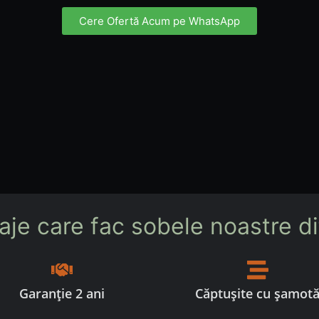
Cere Ofertă Acum pe WhatsApp
aje care fac sobele noastre dif
Garanție 2 ani
Căptușite cu șamot