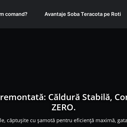
m comand?
Avantaje Soba Teracota pe Roti
remontată: Căldură Stabilă, C
ZERO.
e, căptușite cu șamotă pentru eficiență maximă, gata 