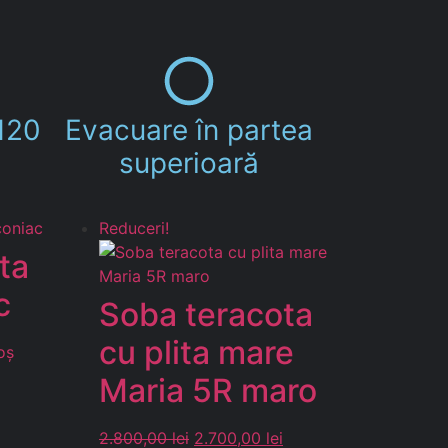
120
Evacuare în partea
superioară
Reduceri!
ta
c
Soba teracota
cu plita mare
oș
Maria 5R maro
2.800,00
lei
2.700,00
lei