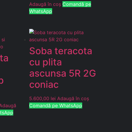
Adaugă în coș
Comandă pe
WhatsApp
Soba teracota
ta
cu plita
ascunsa 5R 2G
p
coniac
5.600,00
lei
Adaugă în coș
Adaugă
Comandă pe WhatsApp
tsApp