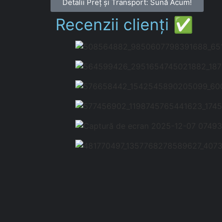
Detalii Preț și Transport: Sună Acum!
Recenzii clienți ✅