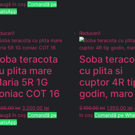
augă în coș
Comandă pe
atsApp
duceri!
Reduceri!
oba teracota
Soba teraco
u plita mare
cu plita si
aria 5R 1G
cuptor 4R ti
oniac COT 16
godin, maro
300,00
lei
3.200,00
lei
2.100,00
lei
1.950,00
lei
augă în coș
Comandă pe
în coș
Comandă pe Wha
atsApp