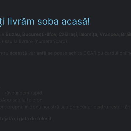
i livrăm soba acasă!
ele
Buzău, București-Ilfov, Călărași, Ialomița, Vrancea, Brăil
l) sau la livrare (numerar/card).
 Pentru această variantă se poate achita DOAR cu cardul onlin
.
 — răspundem rapid.
sApp sau la telefon.
ort propriu în zona noastră sau prin curier pentru restul țării
jată și gata de folosit.