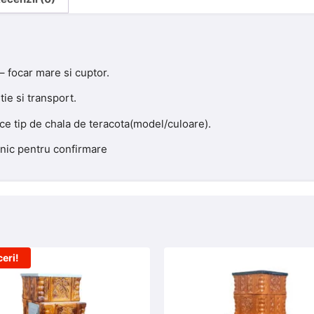
 focar mare si cuptor.
ie si transport.
ice tip de chala de teracota(model/culoare).
onic pentru confirmare
eri!