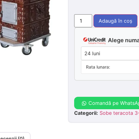
Adaugă în coș
Alege numar
Rata lunara:
Comandă pe WhatsA
Categorii:
Sobe teracota 3-
ecenzii (0)