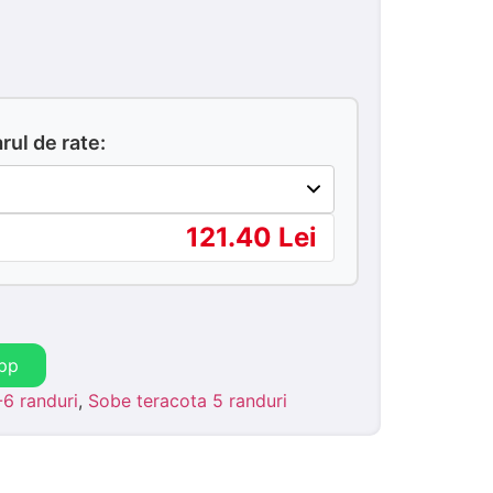
ul de rate:
121.40 Lei
pp
6 randuri
,
Sobe teracota 5 randuri