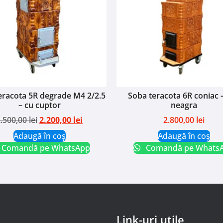
eracota 5R degrade M4 2/2.5
Soba teracota 6R coniac 
– cu cuptor
neagra
2.500,00
lei
2.200,00
lei
2.800,00
lei
Adaugă în coș
Adaugă în coș
Comandă pe WhatsApp
Comandă pe Whats
Link-uri utile