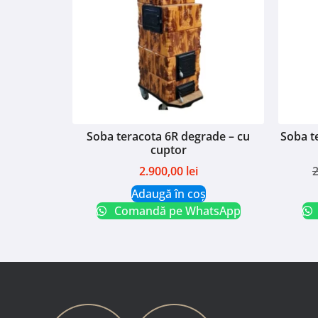
Soba teracota 6R degrade – cu
Soba t
cuptor
2.900,00
lei
Adaugă în coș
Comandă pe WhatsApp