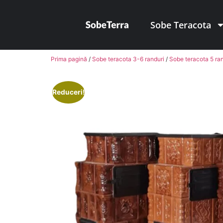
Sobe Teracota
Prima pagină
/
Sobe teracota 3-6 randuri
/
Sobe teracota 5 ra
Reduceri!