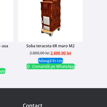
– usa
Soba teracota 6R maro M2
2.800,00
lei
2.600,00
lei
Adaugă în coș
Comandă pe WhatsApp
App
Contact