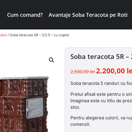
Cum comand?
Avantaje Soba Teracota pe Roti
nduri
/ Soba teracota 5R – 2/2.5 – cu cuptor
Soba teracota 5R – 
2.200,00
l
2.500,00
lei
Soba teracota 5 randuri cu fo
Pretul afisat este pentru o si
Imaginea este cu titlu de prez
stoc.
Pentru alegerea culorii, va ru
comenzii.