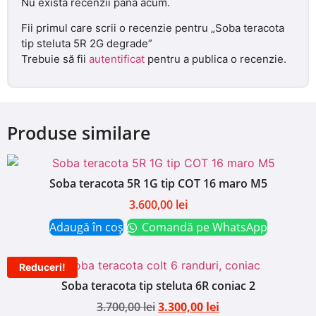
Nu există recenzii până acum.
Fii primul care scrii o recenzie pentru „Soba teracota
tip steluta 5R 2G degrade”
Trebuie să fii
autentificat
pentru a publica o recenzie.
Produse similare
Soba teracota 5R 1G tip COT 16 maro M5
3.600,00
lei
Adaugă în coș
Comandă pe WhatsApp
Reduceri!
Soba teracota tip steluta 6R coniac 2
3.700,00
lei
3.300,00
lei