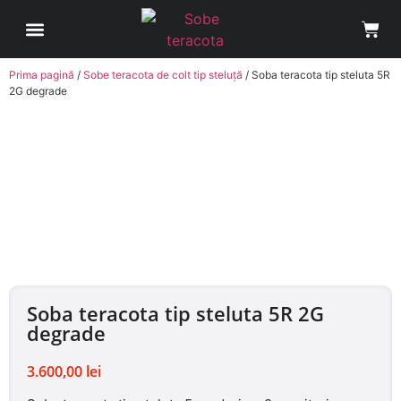
Sobe Teracota
Cum comand?
Avantaje Soba Teracota pe Roti
Contul meu
Prima pagină
/
Sobe teracota de colt tip steluță
/ Soba teracota tip steluta 5R
2G degrade
Soba teracota tip steluta 5R 2G
degrade
3.600,00
lei