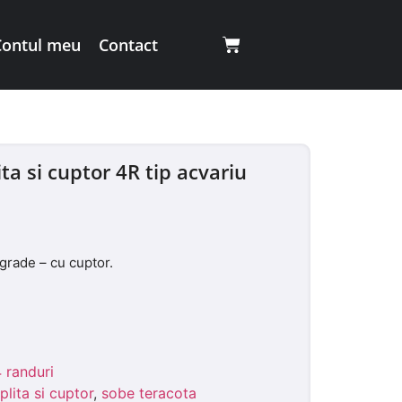
Contul meu
Contact
ta si cuptor 4R tip acvariu
egrade – cu cuptor.
 randuri
lita si cuptor
,
sobe teracota