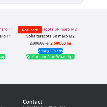
Reduceri!
aro T1
Soba teracota 6R maro M2
2.800,00
lei
2.600,00
lei
Adaugă în coș
App
Comandă pe WhatsApp
Contact