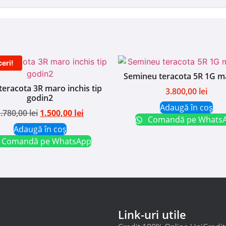
eri!
Semineu teracota 5R 1G m
teracota 3R maro inchis tip
3.800,00
lei
godin2
Adaugă în coș
1.780,00
lei
1.500,00
lei
Comandă pe Whats
Adaugă în coș
Comandă pe WhatsApp
Link-uri utile