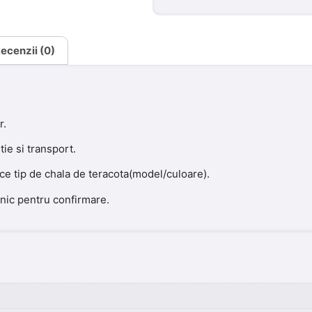
ecenzii (0)
r.
ie si transport.
ice tip de chala de teracota(model/culoare).
onic pentru confirmare.