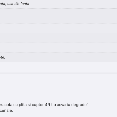
ta, usa din fonta
ete)
eracota cu plita si cuptor 4R tip acvariu degrade”
cenzie.