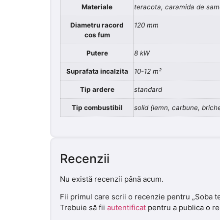
Materiale
teracota, caramida de samo
Diametru racord
120 mm
cos fum
Putere
8 kW
Suprafata incalzita
10-12 m²
Tip ardere
standard
Tip combustibil
solid (lemn, carbune, brich
Recenzii
Nu există recenzii până acum.
Fii primul care scrii o recenzie pentru „Soba t
Trebuie să fii
autentificat
pentru a publica o re