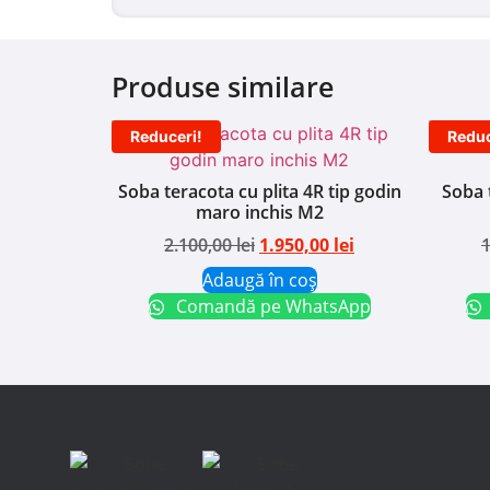
Produse similare
Reduceri!
Reduc
Soba teracota cu plita 4R tip godin
Soba 
maro inchis M2
2.100,00
lei
1.950,00
lei
Adaugă în coș
Comandă pe WhatsApp