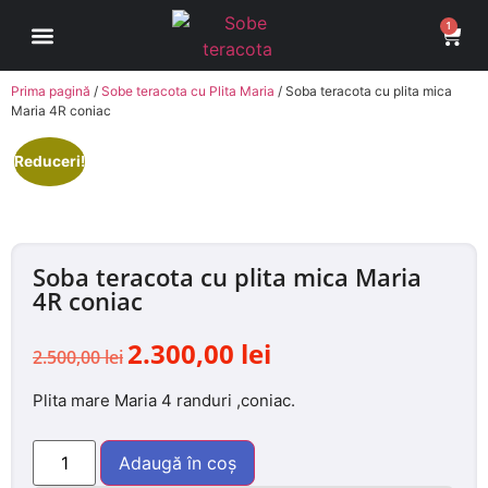
1
Sobe Teracota
Cum comand?
Avantaje Soba Teracota pe Roti
Contul meu
Prima pagină
/
Sobe teracota cu Plita Maria
/ Soba teracota cu plita mica
Maria 4R coniac
Reduceri!
Soba teracota cu plita mica Maria
4R coniac
2.300,00
lei
2.500,00
lei
Plita mare Maria 4 randuri ,coniac.
Adaugă în coș