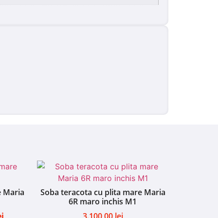
e Maria
Soba teracota cu plita mare Maria
6R maro inchis M1
ei
3.100,00
lei