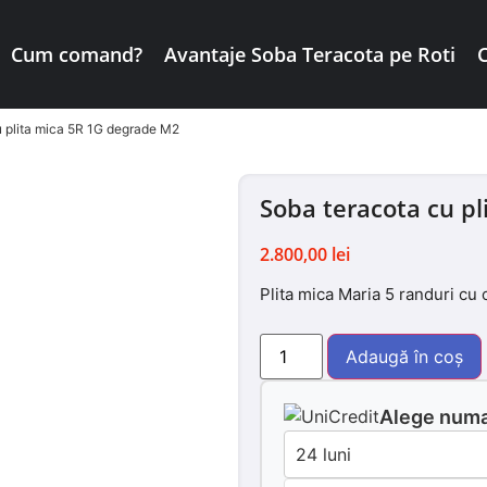
Cum comand?
Avantaje Soba Teracota pe Roti
u plita mica 5R 1G degrade M2
Soba teracota cu p
2.800,00
lei
Plita mica Maria 5 randuri cu 
Adaugă în coș
Alege numar