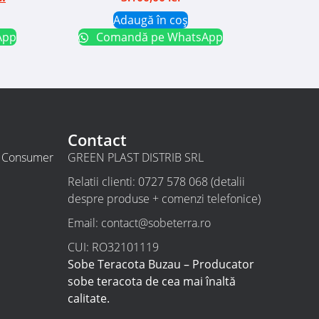
Adaugă în coș
App
Comandă pe WhatsApp
Contact
t Consumer
GREEN PLAST DISTRIB SRL
Relatii clienti: 0727 578 068 (detalii
despre produse + comenzi telefonice)
Email: contact@sobeterra.ro
CUI: RO32101119
Sobe Teracota Buzau – Producator
sobe teracota de cea mai înaltă
calitate.