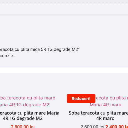
teracota cu plita mica 5R 1G degrade M2”
cenzie.
Reduceri!
eracota cu plita mare Maria
Soba teracota cu plita mar
4R 1G degrade M2
4R maro
2.800,00
lei
2.600,00
lei
2.400,00
l