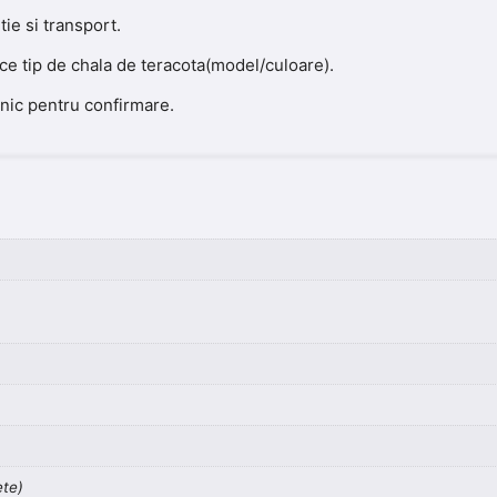
ie si transport.
ice tip de chala de teracota(model/culoare).
onic pentru confirmare.
ete)