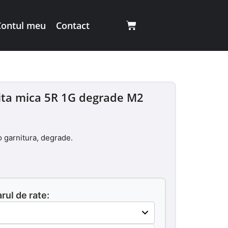
Contul meu
Contact
lita mica 5R 1G degrade M2
o garnitura, degrade.
ul de rate: