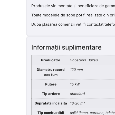
Produsele vin montate si beneficiaza de garant
Toate modelele de sobe pot fi realizate din or
Dupa plasarea comenzii veti fi contactat telef
Informații suplimentare
Producator
Sobeterra Buzau
Diametru racord
120 mm
cos fum
Putere
15 kW
Tip ardere
standard
Suprafata incalzita
16-20 m²
Tip combustibil
solid (lemn, carbune, brich