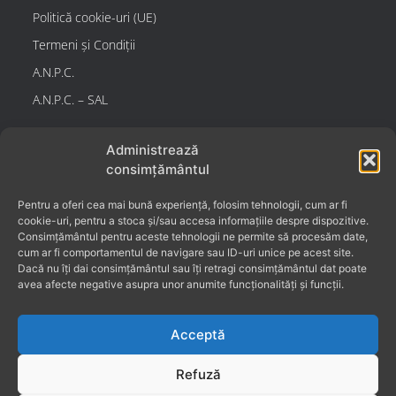
Politică cookie-uri (UE)
Termeni și Condiții
A.N.P.C.
A.N.P.C. – SAL
Administrează
Contact
consimțământul
GREEN PLAST DISTRIB SRL
Pentru a oferi cea mai bună experiență, folosim tehnologii, cum ar fi
Relatii clienti: 0727 578 068 (detalii despre produse +
cookie-uri, pentru a stoca și/sau accesa informațiile despre dispozitive.
comenzi telefonice)
Consimțământul pentru aceste tehnologii ne permite să procesăm date,
cum ar fi comportamentul de navigare sau ID-uri unice pe acest site.
Email: contact@sobeterra.ro
Dacă nu îți dai consimțământul sau îți retragi consimțământul dat poate
CUI: RO32101119
avea afecte negative asupra unor anumite funcționalități și funcții.
Sobe Teracota Buzau – Producator sobe teracota
de cea mai înaltă calitate.
Acceptă
Refuză