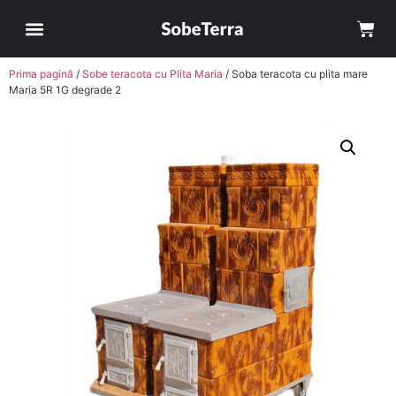
Prima pagină
/
Sobe teracota cu Plita Maria
/ Soba teracota cu plita mare
Maria 5R 1G degrade 2