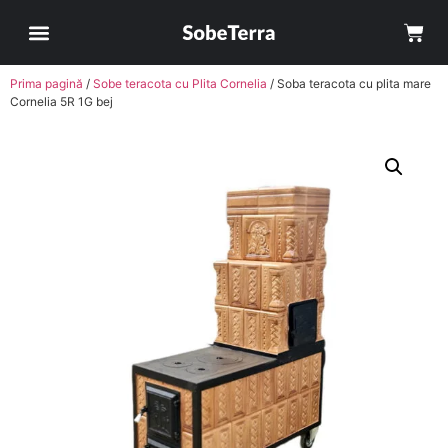
Prima pagină
/
Sobe teracota cu Plita Cornelia
/ Soba teracota cu plita mare
Cornelia 5R 1G bej