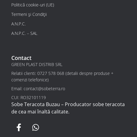
Politică cookie-uri (UE)
Termeni și Condiții
A.N.P.C.
A.N.P.C. – SAL
Contact
GREEN PLAST DISTRIB SRL
Relatii clienti: 0727 578 068 (detalii despre produse +
comenzi telefonice)
Email: contact@sobeterra.ro
CUI: RO32101119
Sobe Teracota Buzau – Producator sobe teracota
de cea mai înaltă calitate.