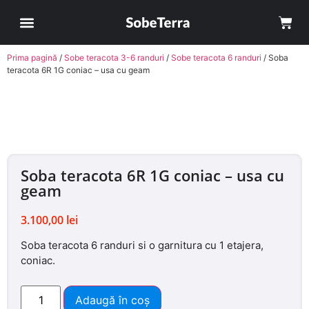
Sobe Teracota
Cum comand?
Avantaje Soba Teracota pe Roti
Contul meu
Prima pagină
/
Sobe teracota 3-6 randuri
/
Sobe teracota 6 randuri
/ Soba
teracota 6R 1G coniac – usa cu geam
Soba teracota 6R 1G coniac – usa cu
geam
3.100,00
lei
Soba teracota 6 randuri si o garnitura cu 1 etajera,
coniac.
Adaugă în coș