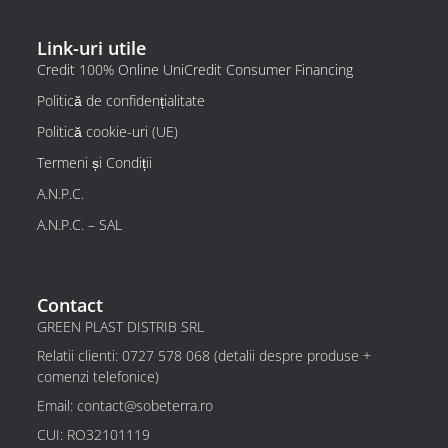
Link-uri utile
Credit 100% Online UniCredit Consumer Financing
Politică de confidențialitate
Politică cookie-uri (UE)
Termeni și Condiții
A.N.P.C.
A.N.P.C. – SAL
Contact
GREEN PLAST DISTRIB SRL
Relatii clienti: 0727 578 068 (detalii despre produse +
comenzi telefonice)
Email: contact@sobeterra.ro
CUI: RO32101119