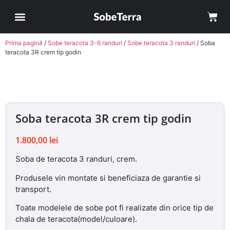
Sobe Teracota
Cum comand?
Avantaje Soba Teracota pe Roti
Contul meu
Prima pagină
/
Sobe teracota 3-6 randuri
/
Sobe teracota 3 randuri
/ Soba
teracota 3R crem tip godin
Soba teracota 3R crem tip godin
1.800,00
lei
Soba de teracota 3 randuri, crem.
Produsele vin montate si beneficiaza de garantie si
transport.
Toate modelele de sobe pot fi realizate din orice tip de
chala de teracota(model/culoare).