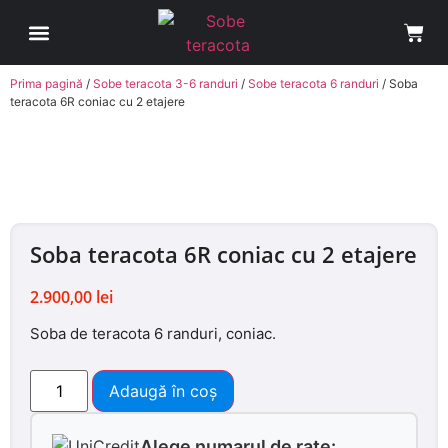
Sobe Teracota
Cum comand?
Avantaje Soba Teracota pe Roti
Contul meu
Prima pagină
/
Sobe teracota 3-6 randuri
/
Sobe teracota 6 randuri
/ Soba
teracota 6R coniac cu 2 etajere
Soba teracota 6R coniac cu 2 etajere
2.900,00
lei
Soba de teracota 6 randuri, coniac.
Adaugă în coș
Alege numarul de rate: