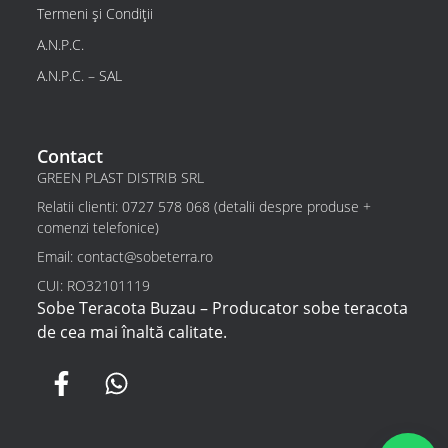
Termeni și Condiții
A.N.P.C.
A.N.P.C. – SAL
Contact
GREEN PLAST DISTRIB SRL
Relatii clienti: 0727 578 068 (detalii despre produse +
comenzi telefonice)
Email: contact@sobeterra.ro
CUI: RO32101119
Sobe Teracota Buzau – Producator sobe teracota
de cea mai înaltă calitate.