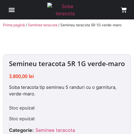
Sobe Teracota
Cum comand?
Avantaje Soba Teracota pe Roti
Contul meu
Prima pagină
/
Seminee teracota
/ Semineu teracota 5R 1G verde-maro
Semineu teracota 5R 1G verde-maro
3.800,00
lei
Soba teracota tip semineu 5 randuri cu o garnitura,
verde-maro.
Stoc epuizat
Stoc epuizat
Categorie:
Seminee teracota